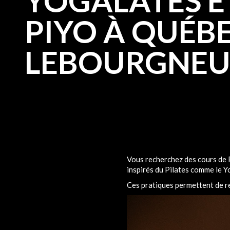
YOGALATES E
PIYO À QUÉB
LEBOURGNEU
Vous recherchez des cours de 
inspirés du Pilates comme le Yo
Ces pratiques permettent de ren