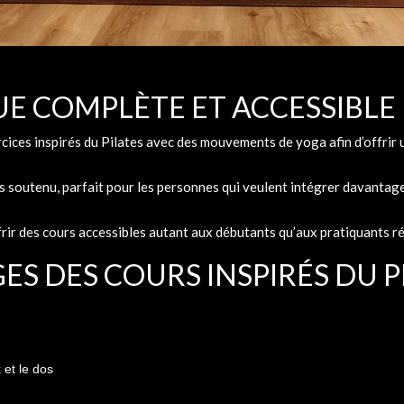
UE COMPLÈTE ET ACCESSIBLE
ices inspirés du Pilates avec des mouvements de yoga afin d’offrir 
s soutenu, parfait pour les personnes qui veulent intégrer davantag
ffrir des cours accessibles autant aux débutants qu’aux pratiquants ré
ES DES COURS INSPIRÉS DU P
 et le dos